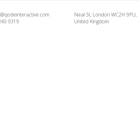
@qodeinteractive.com
Neal St, London WC2H 9PU,
240 9319
United Kingdom