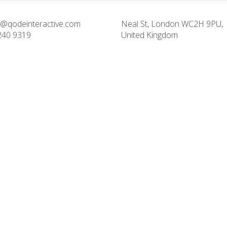
@qodeinteractive.com
Neal St, London WC2H 9PU,
240 9319
United Kingdom